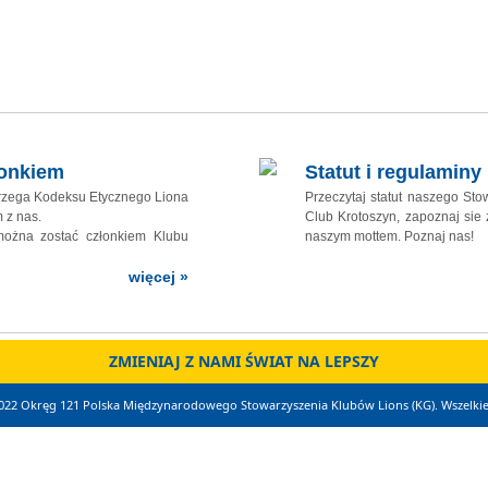
łonkiem
Statut i regulaminy
trzega Kodeksu Etycznego Liona
Przeczytaj statut naszego Sto
 z nas.
Club Krotoszyn, zapoznaj sie 
 można zostać członkiem Klubu
naszym mottem. Poznaj nas!
więcej »
ZMIENIAJ Z NAMI ŚWIAT NA LEPSZY
022 Okręg 121 Polska Międzynarodowego Stowarzyszenia Klubów Lions (KG). Wszelkie