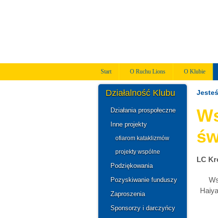
Start
O Ruchu Lions
O Klubie
Działalność Klubu
Jesteś
Ws
Działania prospołeczne
Inne projekty
św
ofiarom kataklizmów
projekty wspólne
LC Kro
Podziękowania
Ws
Pozyskiwanie funduszy
Haiya
Zaproszenia
Sponsorzy i darczyńcy