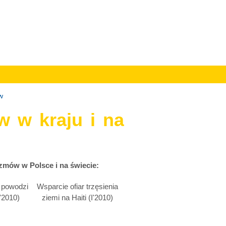
w
w w kraju i na
izmów w Polsce i na świecie:
r powodzi
Wsparcie ofiar trzęsienia
'2010)
ziemi na Haiti (I'2010)