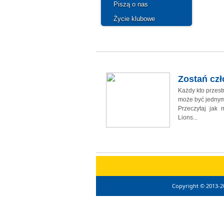
Piszą o nas
Życie klubowe
Zostań cz
Każdy kto przes
może być jednym
Przeczytaj jak
Lions...
Copyright © 2013-2