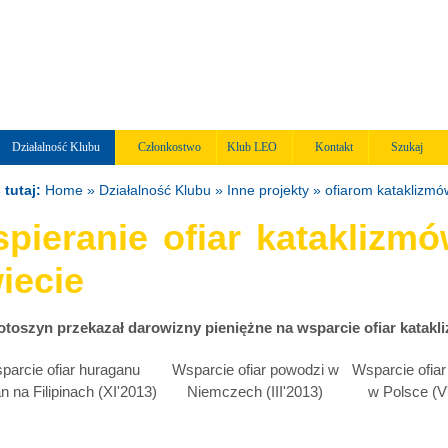
Działalność Klubu
Członkostwo
Klub LEO
Kontakt
Szukaj
 tutaj:
Home
» Działalność Klubu » Inne projekty » ofiarom kataklizmó
pieranie ofiar kataklizmó
iecie
toszyn przekazał darowizny pieniężne na wsparcie ofiar katakl
parcie ofiar huraganu
Wsparcie ofiar powodzi w
Wsparcie ofia
n na Filipinach (XI'2013)
Niemczech (III'2013)
w Polsce (V